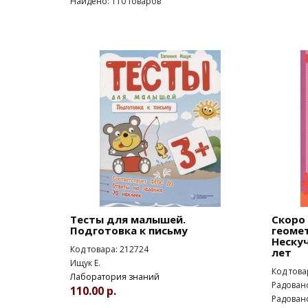
Найдено: 110 товаров
Тесты для малышей.
Скоро
Подготовка к письму
геомет
Нескуч
Код товара: 212724
лет
Ищук Е.
Код това
Лаборатория знаний
Радовано
110.00 р.
Радован