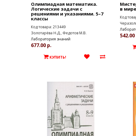
Олимпиадная математика.
Мисте
Логические задачи с
в мир
решениями и указаниями. 5–7
Код това
классы
Черазоли
Код товара: 213449
Лаборат
Золотарёва Н.Д., Федотов М.В.
542.00 
Лаборатория знаний
677.00 р.
КУПИТЬ!