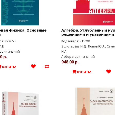
овая физика. Основные
Алгебра. Углубленный кур
ы
решениями и указаниями
ра: 222655
Код товара: 215291
.Е.
Золотарёва Н.Д., Попов Ю.А., Сем
ория знаний
Н.Л.
0 р.
Лаборатория знаний
948.00 р.
КУПИТЬ!
КУПИТЬ!