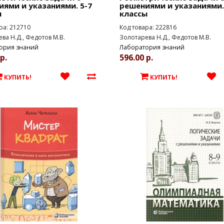
ями и указаниями. 5-7
решениями и указаниями.
ы
классы
ра: 212710
Код товара: 222816
ва Н.Д., Федотов М.В.
Золотарева Н.Д., Федотов М.В.
ория знаний
Лаборатория знаний
р.
596.00 р.
КУПИТЬ!
КУПИТЬ!