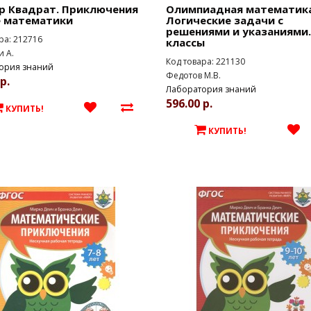
р Квадрат. Приключения
Олимпиадная математика
е математики
Логические задачи с
решениями и указаниями.
ра: 212716
классы
 А.
Код товара: 221130
ория знаний
Федотов М.В.
р.
Лаборатория знаний
596.00 р.
КУПИТЬ!
КУПИТЬ!