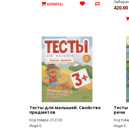
Лаборат
КУПИТЬ!
420.00 
Тесты для малышей. Свойства
Тесты
предметов
речи
Код товара: 212726
Код това
Ищук Е.
Ищук Е.