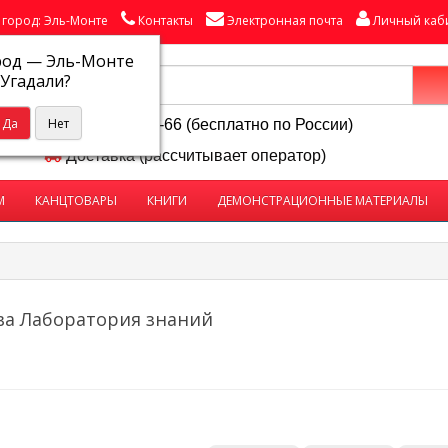
город: Эль-Монте
Контакты
Электронная почта
Личный каб
род —
Эль-Монте
Угадали?
8-800-250-58-66 (бесплатно по России)
Доставка (рассчитывает оператор)
М
КАНЦТОВАРЫ
КНИГИ
ДЕМОНСТРАЦИОННЫЕ МАТЕРИАЛЫ
ва Лаборатория знаний