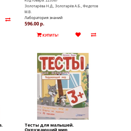
Код товара: 223387
Золотарёва Н.Д., Золотарёв А.Б., Федотов
М.В.
Лаборатория знаний
596.00 р.
КУПИТЬ!
.
Тесты для малышей.
Окружающий мир