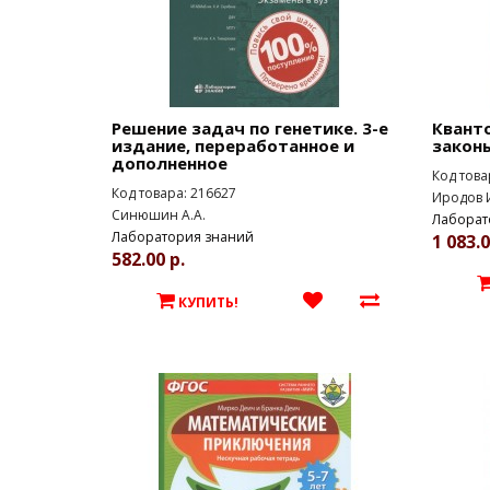
Решение задач по генетике. 3-е
Квант
издание, переработанное и
закон
дополненное
Код това
Код товара: 216627
Иродов И
Синюшин А.А.
Лаборат
Лаборатория знаний
1 083.0
582.00 р.
КУПИТЬ!