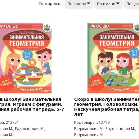
Сортировать:
По автору
По имени
По це
 в школу! Занимательная
Скоро в школу! Занимате
рия. Играем с фигурами.
геометрия. Головоломки.
ная рабочая тетрадь. 5-7
Нескучная рабочая тетрад
лет
ра: 212721
Код товара: 212719
вич М., Радованович М.,
Радованович М., Радованович М.,
ович М.
Радованович М.