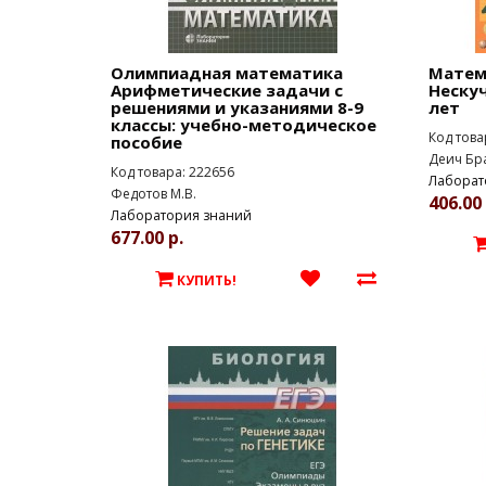
Олимпиадная математика
Матем
Арифметические задачи с
Нескуч
решениями и указаниями 8-9
лет
классы: учебно-методическое
Код това
пособие
Деич Бр
Код товара: 222656
Лаборат
Федотов М.В.
406.00 
Лаборатория знаний
677.00 р.
КУПИТЬ!