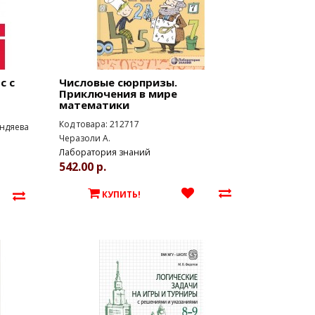
с с
Числовые сюрпризы.
Приключения в мире
математики
Код товара: 212717
ендяева
Черазоли А.
Лаборатория знаний
542.00 р.
КУПИТЬ!