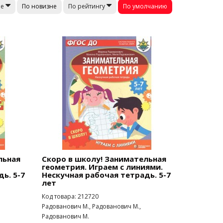
По новизне
По умолчанию
не
По рейтингу
льная
Скоро в школу! Занимательная
геометрия. Играем с линиями.
ь. 5-7
Нескучная рабочая тетрадь. 5-7
лет
Код товара: 212720
Радованович М., Радованович М.,
Радованович М.