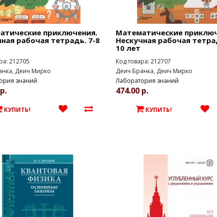
атические приключения.
Математические приключ
ная рабочая тетрадь. 7-8
Нескучная рабочая тетрад
10 лет
ра: 212705
Код товара: 212707
анка, Деич Мирко
Деич Бранка, Деич Мирко
ория знаний
Лаборатория знаний
р.
474.00 р.
КУПИТЬ!
КУПИТЬ!