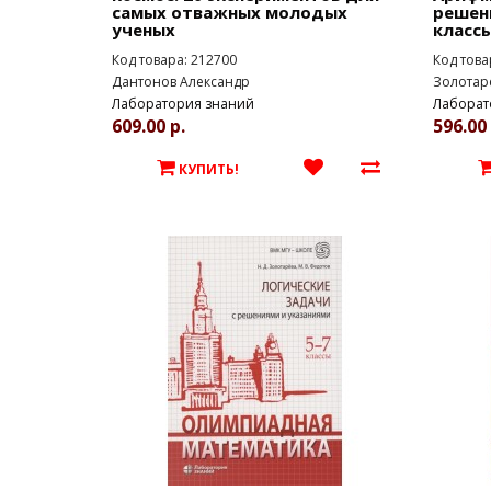
самых отважных молодых
решени
ученых
класс
Код товара: 212700
Код това
Дантонов Александр
Золотаре
Лаборатория знаний
Лаборат
609.00 р.
596.00 
КУПИТЬ!