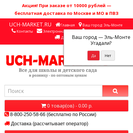
Акция! П
ри заказе от 10000 рублей
—
бесплатная доставка по Москве и МО в ПВЗ
UCH-MARKET.RU
Главная
Ваш город: Эль-Монте
Контакты
Электронная почта
Личный кабинет
Ваш город —
Эль-Монте
Доставка
Угадали?
0 товар(ов) - 0.00 р.
8-800-250-58-66 (бесплатно по России)
Доставка (рассчитывает оператор)