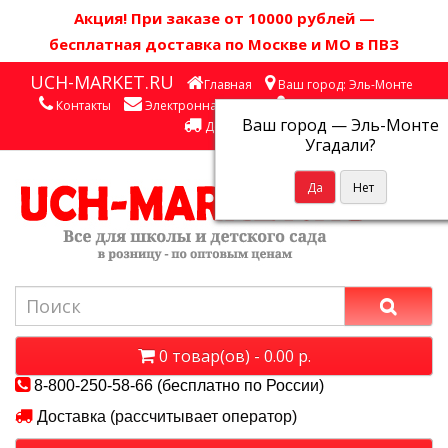
Акция! П
ри заказе от 10000 рублей
—
бесплатная доставка по Москве и МО в ПВЗ
UCH-MARKET.RU
Главная
Ваш город: Эль-Монте
Контакты
Электронная почта
Личный кабинет
Ваш город —
Эль-Монте
Доставка
Угадали?
0 товар(ов) - 0.00 р.
8-800-250-58-66 (бесплатно по России)
Доставка (рассчитывает оператор)