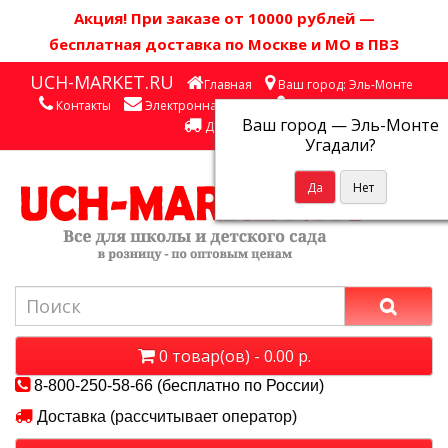
Акция! П
ри заказе от 10000 рублей
—
бесплатная доставка по Москве и МО в ПВЗ
UCH-MARKET.RU
Главная
Ваш город: Эль-Монте
Контакты
Электронная почта
Личный кабинет
Ваш город —
Эль-Монте
Доставка
Угадали?
0 товар(ов) - 0.00 р.
8-800-250-58-66 (бесплатно по России)
Доставка (рассчитывает оператор)