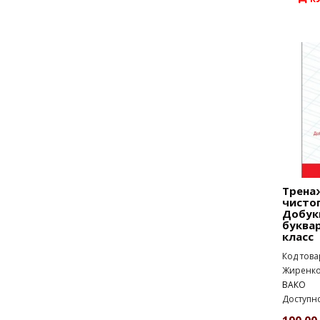
Трена
чисто
Добук
буква
класс
Код това
Жиренко 
ВАКО
Доступно