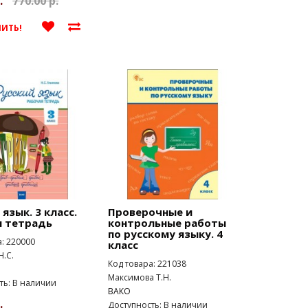
.
770.00 р.
ПИТЬ!
 язык. 3 класс.
Проверочные и
я тетрадь
контрольные работы
по русскому языку. 4
а: 220000
класс
Н.С.
Код товара: 221038
Максимова Т.Н.
ть: В наличии
ВАКО
.
Доступность: В наличии