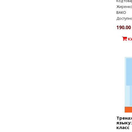
Код това
Жиренко 
ВАКО
Доступно
190.00 
К
Трена
языку:
класс