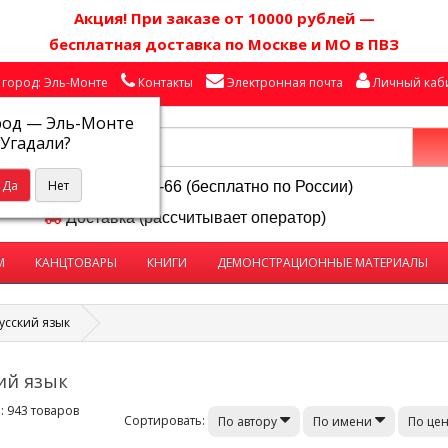
Акция! П
ри заказе от 10000 рублей
—
бесплатная доставка по Москве и МО в ПВЗ
город: Эль-Монте
Контакты
Электронная почта
Личный каб
род —
Эль-Монте
Угадали?
8-800-250-58-66 (бесплатно по России)
Доставка (рассчитывает оператор)
М
КАНЦТОВАРЫ
КНИГИ
ДЕМОНСТРАЦИОННЫЕ МАТЕРИАЛЫ
усский язык
ий язык
 943 товаров
Сортировать:
По автору
По имени
По це