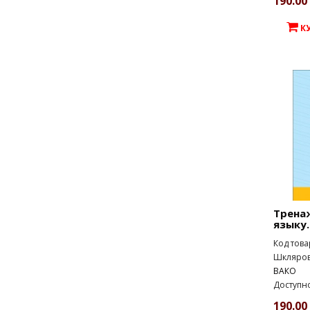
190.00 
К
Трена
языку.
Код това
Шклярова
ВАКО
Доступно
190.00 