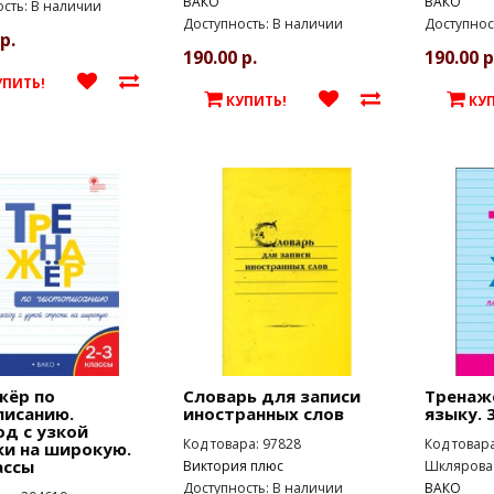
ВАКО
ВАКО
сть: В наличии
Доступность: В наличии
Доступнос
р.
190.00 р.
190.00 р
УПИТЬ!
КУПИТЬ!
КУ
жёр по
Словарь для записи
Тренаж
писанию.
иностранных слов
языку. 
д с узкой
Код товара: 97828
Код товар
ки на широкую.
ассы
Виктория плюс
Шклярова 
Доступность: В наличии
ВАКО