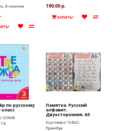
190.00 р.
ть: В наличии
.
КУПИТЬ!
ПИТЬ!
ёр по русскому
Памятка. Русский
3 класс
алфавит.
Двухсторонняя. А5
а: 220648
Код товара: 154622
Т.В.
Принтбук