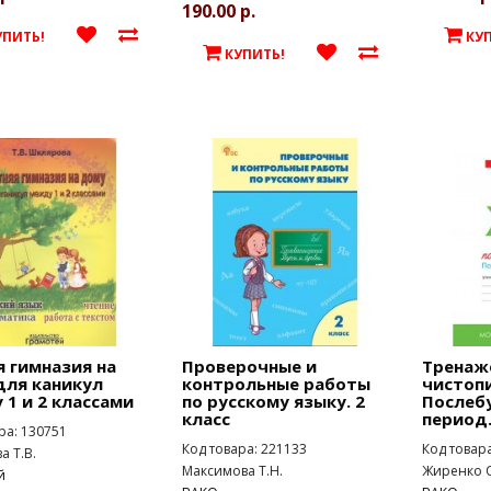
190.00 р.
УПИТЬ!
КУ
КУПИТЬ!
 гимназия на
Проверочные и
Тренаж
для каникул
контрольные работы
чистопи
1 и 2 классами
по русскому языку. 2
Послеб
класс
период.
ра: 130751
Код товара: 221133
Код товар
 Т.В.
Максимова Т.Н.
Жиренко О
й