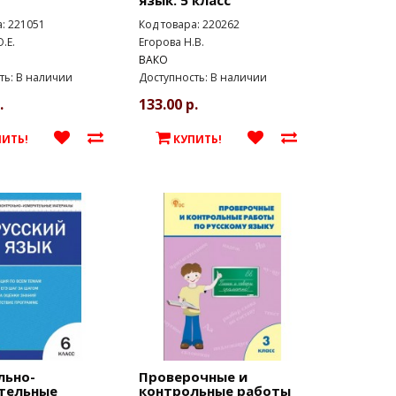
язык. 5 класс
а: 221051
Код товара: 220262
.Е.
Егорова Н.В.
ВАКО
ть: В наличии
Доступность: В наличии
.
133.00 р.
ПИТЬ!
КУПИТЬ!
льно-
Проверочные и
тельные
контрольные работы