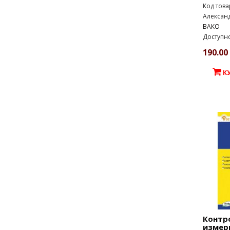
Код това
Александ
ВАКО
Доступно
190.00 
К
Контр
измер