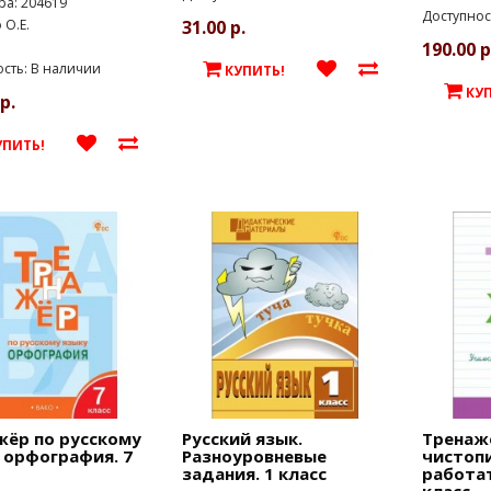
ра: 204619
Доступнос
О.Е.
31.00 р.
190.00 р
сть: В наличии
КУПИТЬ!
КУ
р.
УПИТЬ!
жёр по русскому
Русский язык.
Тренаж
 орфография. 7
Разноуровневые
чистоп
задания. 1 класс
работат