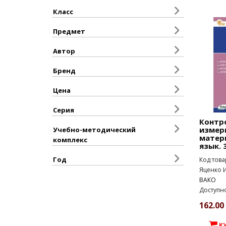
Класс
Предмет
Автор
Бренд
Цена
Серия
Контр
измер
Учебно-методический
матер
комплекс
язык. 
Год
Код това
Яценко И
ВАКО
Доступно
162.00 
К