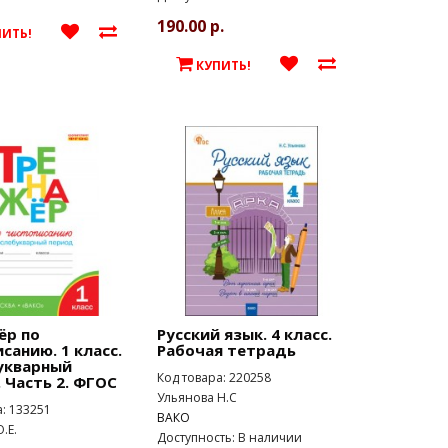
190.00 р.
ПИТЬ!
КУПИТЬ!
ёр по
Русский язык. 4 класс.
санию. 1 класс.
Рабочая тетрадь
укварный
Код товара: 220258
 Часть 2. ФГОС
Ульянова Н.С
а: 133251
ВАКО
.Е.
Доступность: В наличии