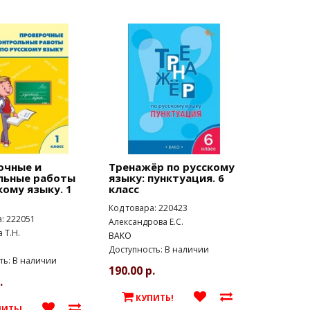
очные и
Тренажёр по русскому
льные работы
языку: пунктуация. 6
кому языку. 1
класс
Код товара: 220423
а: 222051
Александрова Е.С.
 Т.Н.
ВАКО
Доступность: В наличии
ть: В наличии
190.00 р.
.
КУПИТЬ!
ПИТЬ!