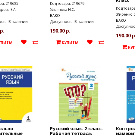
класс
ра: 219685
Код товара: 219679
Код товар
рова Е.А.
Ульянова Н.С.
Жиренко О
ВАКО
ВАКО
сть: В наличии
Доступность: В наличии
Доступнос
р.
190.00 р.
190.00 р
УПИТЬ!
КУПИТЬ!
КУ
ольно-
Русский язык. 2 класс.
Контро
ительные
Рабочая тетрадь
измери