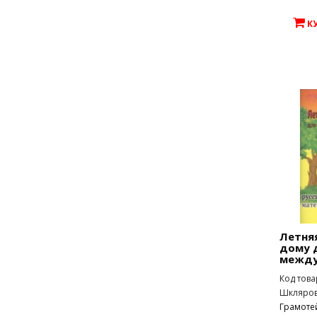
К
Летняя
дому 
между 
Код това
Шклярова
Грамоте