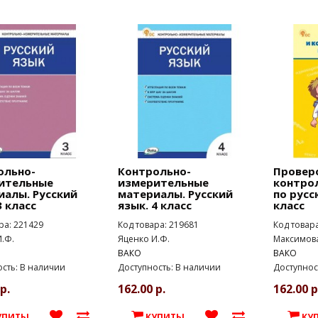
ольно-
Контрольно-
Провер
ительные
измерительные
контро
иалы. Русский
материалы. Русский
по русс
3 класс
язык. 4 класс
класс
ра: 221429
Код товара: 219681
Код товар
.Ф.
Яценко И.Ф.
Максимова
ВАКО
ВАКО
сть: В наличии
Доступность: В наличии
Доступнос
р.
162.00 р.
162.00 р
УПИТЬ!
КУПИТЬ!
КУ