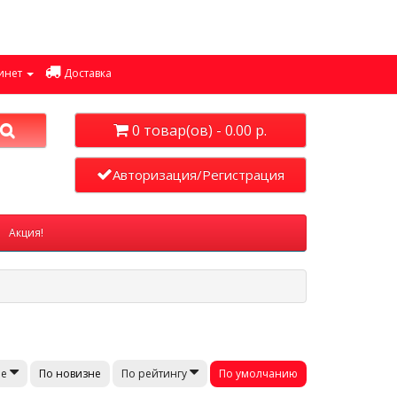
инет
Доставка
0 товар(ов) - 0.00 р.
Авторизация/Регистрация
Акция!
По новизне
По умолчанию
не
По рейтингу