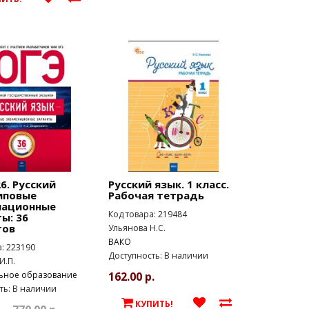
6. Русский
Русский язык. 1 класс.
иповые
Рабочая тетрадь
национные
Код товара: 219484
ы: 36
тов
Ульянова Н.С.
ВАКО
а: 223190
Доступность: В наличии
И.П.
ьное образование
162.00 р.
ть: В наличии
КУПИТЬ!