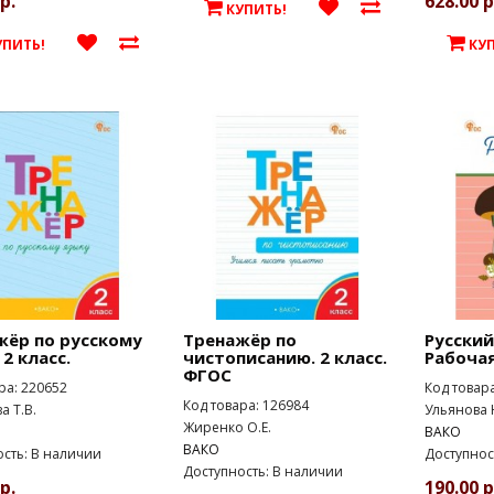
р.
628.00 р
КУПИТЬ!
УПИТЬ!
КУ
жёр по русскому
Тренажёр по
Русский
 2 класс.
чистописанию. 2 класс.
Рабоча
ФГОС
ра: 220652
Код товар
Код товара: 126984
 Т.В.
Ульянова 
Жиренко О.Е.
ВАКО
ВАКО
сть: В наличии
Доступнос
Доступность: В наличии
р.
190.00 р