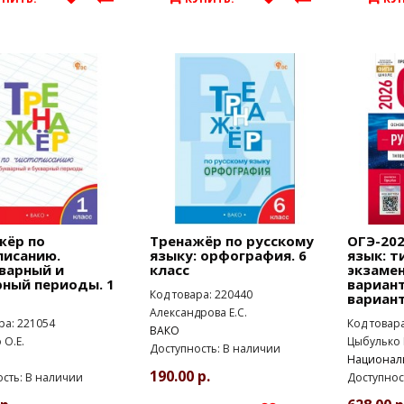
жёр по
Тренажёр по русскому
ОГЭ-202
писанию.
языку: орфография. 6
язык: т
варный и
класс
экзаме
рный периоды. 1
вариант
Код товара: 220440
вариан
Александрова Е.С.
ра: 221054
Код товар
ВАКО
О.Е.
Цыбулько 
Доступность: В наличии
Национал
190.00 р.
сть: В наличии
Доступнос