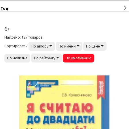
Год
6+
Найдено: 127 товаров
Сортировать:
По автору
По имени
По цене
По новизне
По умолчанию
По рейтингу