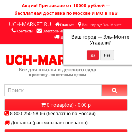
Акция! П
ри заказе от 10000 рублей
—
бесплатная доставка по Москве и МО в ПВЗ
UCH-MARKET.RU
Главная
Ваш город: Эль-Монте
Контакты
Электронная почта
Личный кабинет
Ваш город —
Эль-Монте
Доставка
Угадали?
0 товар(ов) - 0.00 р.
8-800-250-58-66 (бесплатно по России)
Доставка (рассчитывает оператор)