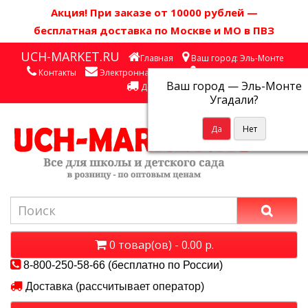
Акция! П
ри заказе от 10000 рублей
—
бесплатная доставка по Москве и МО в ПВЗ
UCH-MARKET.RU
Главная
Ваш город: Эль-Монте
Контакты
Электронная почта
Личный кабинет
Ваш город —
Эль-Монте
Доставка
Угадали?
0 товар(ов) - 0.00 р.
8-800-250-58-66 (бесплатно по России)
Доставка (рассчитывает оператор)