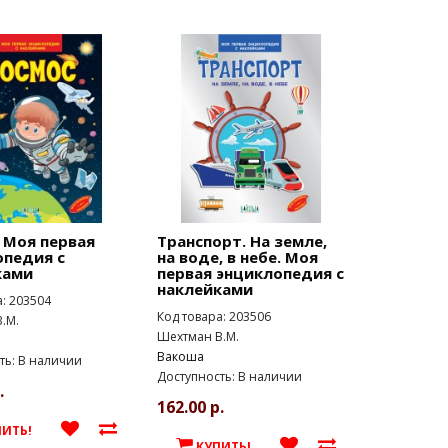
 Моя первая
Транспорт. На земле,
опедия с
на воде, в небе. Моя
ками
первая энциклопедия с
наклейками
а: 203504
Код товара: 203506
.М.
Шехтман В.М.
Вакоша
ть: В наличии
Доступность: В наличии
.
162.00 р.
ПИТЬ!
КУПИТЬ!