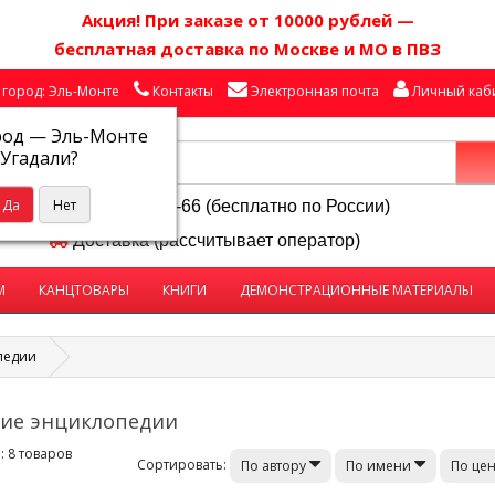
Акция! П
ри заказе от 10000 рублей
—
бесплатная доставка по Москве и МО в ПВЗ
город: Эль-Монте
Контакты
Электронная почта
Личный каб
род —
Эль-Монте
Угадали?
8-800-250-58-66 (бесплатно по России)
Доставка (рассчитывает оператор)
М
КАНЦТОВАРЫ
КНИГИ
ДЕМОНСТРАЦИОННЫЕ МАТЕРИАЛЫ
педии
ие энциклопедии
 8 товаров
Сортировать:
По автору
По имени
По це