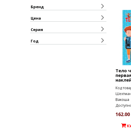
Бренд
Цена
Серия
Год
Тело ч
первая
накле
Код това
Шехтман
Вакоша
Доступно
162.00 
К