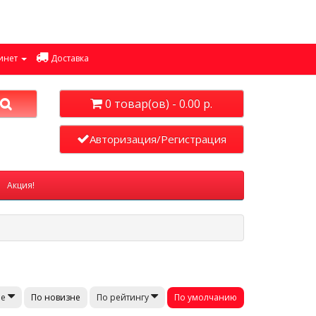
инет
Доставка
0 товар(ов) - 0.00 р.
Авторизация/Регистрация
Акция!
По новизне
По умолчанию
не
По рейтингу