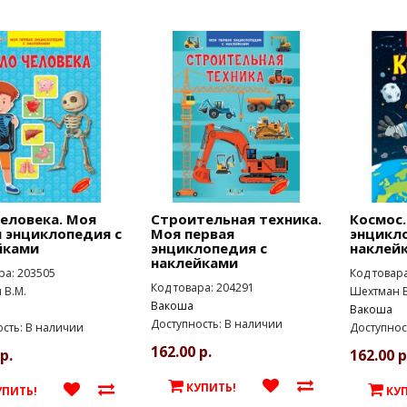
еловека. Моя
Строительная техника.
Космос.
 энциклопедия с
Моя первая
энцикл
йками
энциклопедия с
наклей
наклейками
ра: 203505
Код товар
Код товара: 204291
 В.М.
Шехтман В
Вакоша
Вакоша
Доступность: В наличии
сть: В наличии
Доступнос
162.00 р.
р.
162.00 р
КУПИТЬ!
УПИТЬ!
КУ