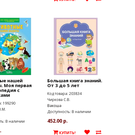
ые нашей
Большая книга знаний.
. Моя первая
От 3 до 5 лет
опедия с
Код товара: 203834
ками
Чиркова С.В.
а: 199290
Вакоша
.М.
Доступность: В наличии
452.00 р.
ть: В наличии
.
КУПИТЬ!