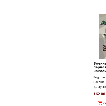
Военна
первая
накле
Код това
Вакоша
Доступно
162.00 
К