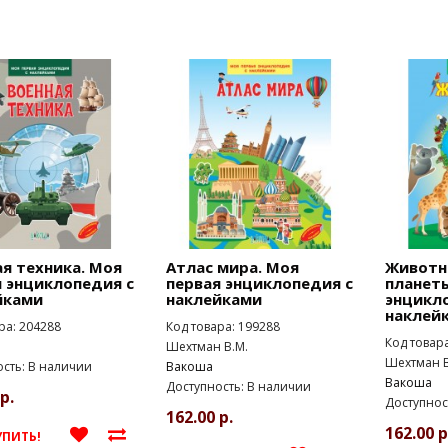
я техника. Моя
Атлас мира. Моя
Животн
 энциклопедия с
первая энциклопедия с
планеты
йками
наклейками
энцикл
наклей
ра: 204288
Код товара: 199288
Код товар
Шехтман В.М.
Шехтман В
сть: В наличии
Вакоша
Вакоша
Доступность: В наличии
р.
Доступнос
162.00 р.
162.00 р
УПИТЬ!