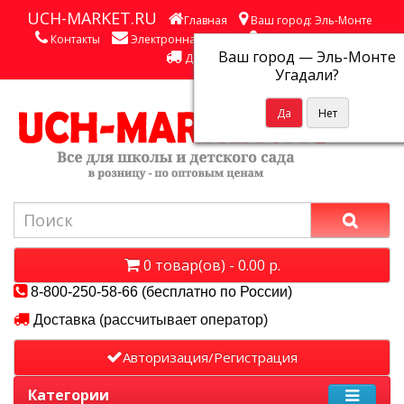
UCH-MARKET.RU
Главная
Ваш город: Эль-Монте
Контакты
Электронная почта
Личный кабинет
Ваш город —
Эль-Монте
Доставка
Угадали?
0 товар(ов) - 0.00 р.
8-800-250-58-66 (бесплатно по России)
Доставка (рассчитывает оператор)
Авторизация/Регистрация
Категории