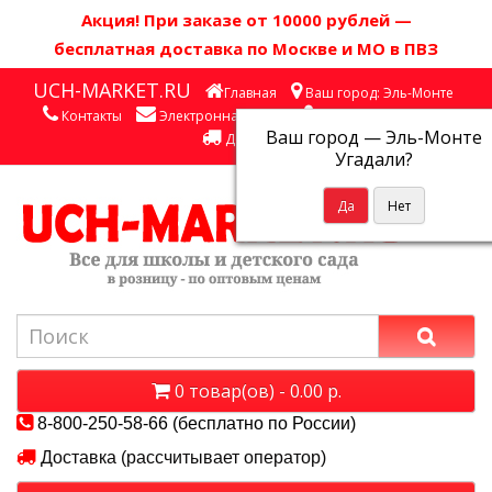
Акция! П
ри заказе от 10000 рублей
—
бесплатная доставка по Москве и МО в ПВЗ
UCH-MARKET.RU
Главная
Ваш город: Эль-Монте
Контакты
Электронная почта
Личный кабинет
Ваш город —
Эль-Монте
Доставка
Угадали?
0 товар(ов) - 0.00 р.
8-800-250-58-66 (бесплатно по России)
Доставка (рассчитывает оператор)