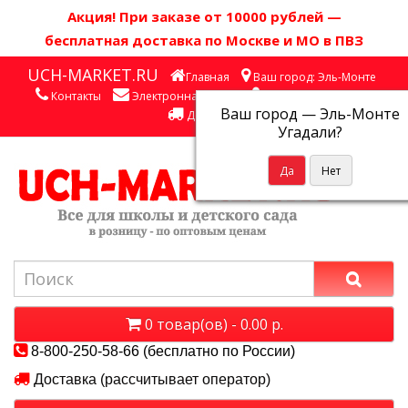
Акция! П
ри заказе от 10000 рублей
—
бесплатная доставка по Москве и МО в ПВЗ
UCH-MARKET.RU
Главная
Ваш город: Эль-Монте
Контакты
Электронная почта
Личный кабинет
Ваш город —
Эль-Монте
Доставка
Угадали?
0 товар(ов) - 0.00 р.
8-800-250-58-66 (бесплатно по России)
Доставка (рассчитывает оператор)