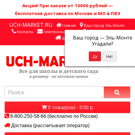
Акция! П
ри заказе от 10000 рублей
—
бесплатная доставка по Москве и МО в ПВЗ
UCH-MARKET.RU
Главная
Ваш город: Эль-Монте
Контакты
Электронная почта
Личный кабинет
Ваш город —
Эль-Монте
Доставка
Угадали?
0 товар(ов) - 0.00 р.
8-800-250-58-66 (бесплатно по России)
Доставка (рассчитывает оператор)