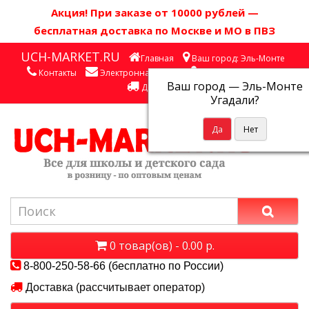
Акция! П
ри заказе от 10000 рублей
—
бесплатная доставка по Москве и МО в ПВЗ
UCH-MARKET.RU
Главная
Ваш город: Эль-Монте
Контакты
Электронная почта
Личный кабинет
Ваш город —
Эль-Монте
Доставка
Угадали?
0 товар(ов) - 0.00 р.
8-800-250-58-66 (бесплатно по России)
Доставка (рассчитывает оператор)