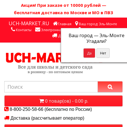
Акция! П
ри заказе от 10000 рублей
—
бесплатная доставка по Москве и МО в ПВЗ
UCH-MARKET.RU
Главная
Ваш город: Эль-Монте
Контакты
Электронная почта
Личный кабинет
Ваш город —
Эль-Монте
Доставка
Угадали?
0 товар(ов) - 0.00 р.
8-800-250-58-66 (бесплатно по России)
Доставка (рассчитывает оператор)