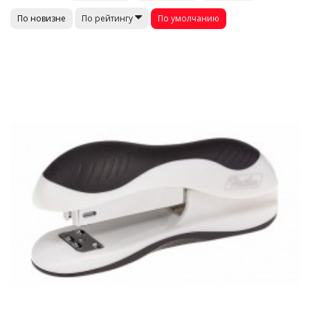
По новизне
По умолчанию
По рейтингу