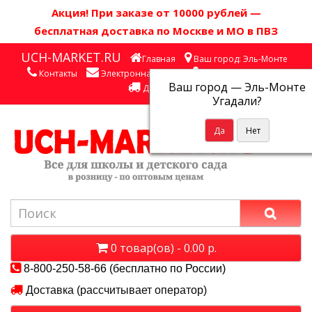
Акция! П
ри заказе от 10000 рублей
—
бесплатная доставка по Москве и МО в ПВЗ
UCH-MARKET.RU
Главная
Ваш город: Эль-Монте
Контакты
Электронная почта
Личный кабинет
Ваш город —
Эль-Монте
Доставка
Угадали?
0 товар(ов) - 0.00 р.
8-800-250-58-66 (бесплатно по России)
Доставка (рассчитывает оператор)