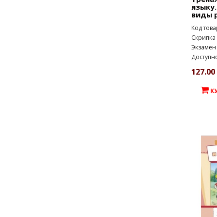
языку.
виды 
Код това
Скрипка 
Экзамен
Доступно
127.00 
К