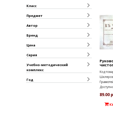
Класс
Предмет
Автор
Бренд
Цена
Серия
Руков
чисто
Учебно-методический
комплекс
Код това
Шклярова
Год
Грамоте
Доступно
89.00 р
К