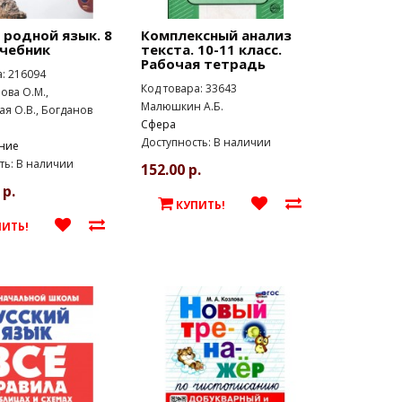
 родной язык. 8
Комплексный анализ
Учебник
текста. 10-11 класс.
Рабочая тетрадь
а: 216094
Код товара: 33643
ова О.М.,
Малюшкин А.Б.
ая О.В., Богданов
Сфера
Доступность: В наличии
ние
ть: В наличии
152.00 р.
 р.
КУПИТЬ!
ПИТЬ!