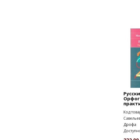
Русски
Орфог
практ
Код това
Савельев
Дрофа
Доступно