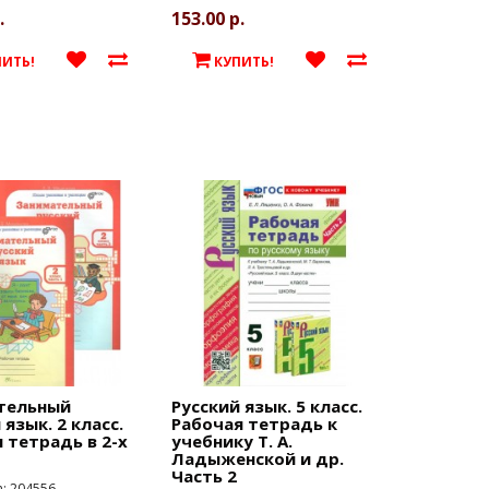
.
153.00 р.
ПИТЬ!
КУПИТЬ!
тельный
Русский язык. 5 класс.
 язык. 2 класс.
Рабочая тетрадь к
 тетрадь в 2-х
учебнику Т. А.
Ладыженской и др.
Часть 2
а: 204556