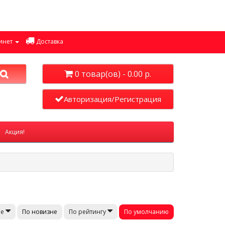
инет
Доставка
0 товар(ов) - 0.00 р.
Авторизация/Регистрация
Акция!
По новизне
По умолчанию
не
По рейтингу