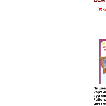
232.00 
К
Пишем
карти
художн
Рабоча
цветн