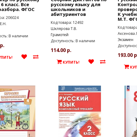
 6 класс. Все
русскому языку для
Контро
разбора. ФГОС
школьников и
провер
абитуриентов
К учебн
ра: 206024
М.Т. ФГ
Код товара: 12492
Е.Н.
Код товар
Шклярова Т.В.
Аксенова Л
Грамотей
сть: В наличии
Экзамен
Доступность: В наличии
р.
Доступнос
114.00 р.
193.00 р
УПИТЬ!
КУПИТЬ!
КУ