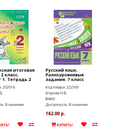
ксная итоговая
Русский язык.
 2 класс.
Разноуровневые
 1. Тетрадь 2
задания. 7 класс
а: 202018
Код товара: 222593
Д.
Егорова Н.В.
ВАКО
ть: В наличии
Доступность: В наличии
162.00 р.
ПИТЬ!
КУПИТЬ!