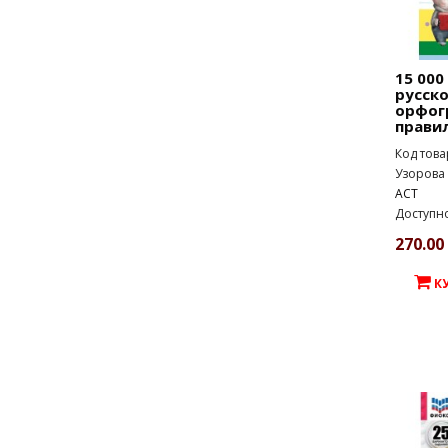
15 000
русско
орфог
правил
Код това
Узорова 
АСТ
Доступно
270.00 
К