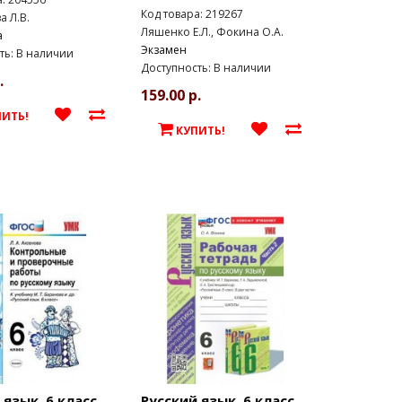
Код товара: 219267
 Л.В.
Ляшенко Е.Л., Фокина О.А.
а
Экзамен
ть: В наличии
Доступность: В наличии
.
159.00 р.
ПИТЬ!
КУПИТЬ!
 язык. 6 класс.
Русский язык. 6 класс.