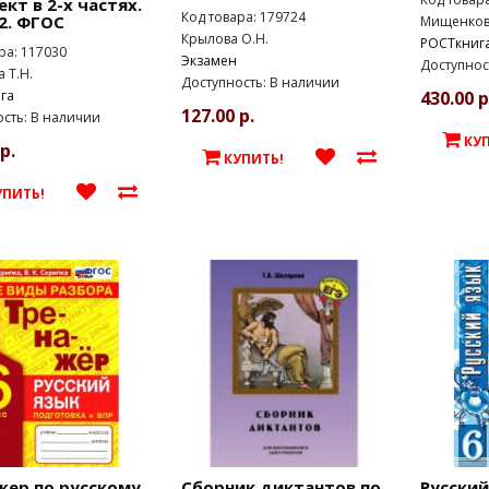
кт в 2-х частях.
Код товара: 179724
2. ФГОС
Мищенкова
Крылова О.Н.
РОСТкниг
ра: 117030
Экзамен
Доступнос
 Т.Н.
Доступность: В наличии
га
430.00 р
127.00 р.
сть: В наличии
КУ
р.
КУПИТЬ!
УПИТЬ!
жер по русскому
Сборник диктантов по
Русский