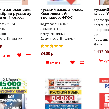
м и запоминаем.
Русский язык. 2 класс.
Русский
жёр по русскому
Комплексный
класс. 
для 4 класса
тренажер. ФГОС
Код товар
ра: 221324
Код товара: 149022
Александр
И.В.
Латышева Н.А.
Загоровск
слово
ИД Рученькиных
С.И.
сть: В наличии
Доступность: В наличии
Просвеще
Доступнос
р.
1 133.00
84.00 р.
УПИТЬ!
КУ
КУПИТЬ!