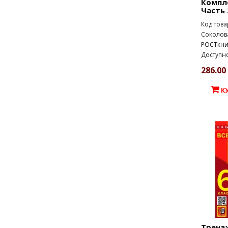
Компле
Часть 
Код това
Соколова
РОСТкни
Доступно
286.00 
К
Трена