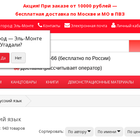
Акция! П
ри заказе от 10000 рублей
—
бесплатная доставка по Москве и МО в ПВЗ
город: Эль-Монте
Контакты
Электронная почта
Личный каб
род —
Эль-Монте
Угадали?
8-800-250-58-66 (бесплатно по России)
Доставка (рассчитывает оператор)
М
КАНЦТОВАРЫ
КНИГИ
ДЕМОНСТРАЦИОННЫЕ МАТЕРИАЛЫ
усский язык
ий язык
 943 товаров
Сортировать:
По автору
По имени
По це