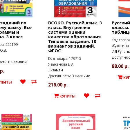
 заданий по
ВСОКО. Русский язык. 3
Русский
му языку. Все
класс. Внутренняя
классы.
раммы и
система оценки
таблица
а. 3 класс
качества образования.
Код товар
Типовые задания. 10
ра: 222199
вариантов заданий.
Жуковина 
ФГОС
О.В.
ИД Ручен
Доступнос
Код товара: 179715
сть: В наличии
Языканова Е.В.
88.00 р.
р.
Экзамен
Доступность: В наличии
КУ
УПИТЬ!
216.00 р.
КУПИТЬ!