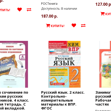
р.
РОСТкнига
127.00 р
Доступность: В наличии
УПИТЬ!
КУ
187.00 р.
КУПИТЬ!
 сочинение по
Русский язык. 2 класс.
Занима
нам русских
Контрольно-
русский
иков. 4 класс.
измерительные
Рабочая
я тетрадь. С
материалы к ВПР.
частях
ой вкладкой.
ФГОС
Код товар