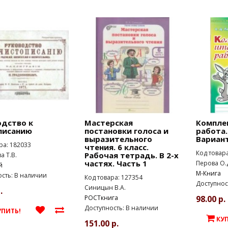
одство к
Мастерская
Компле
писанию
постановки голоса и
работа.
выразительного
Вариант
ра: 182033
чтения. 6 класс.
Код товар
Рабочая тетрадь. В 2-х
 Т.В.
частях. Часть 1
Перова О.
й
М-Книга
сть: В наличии
Код товара: 127354
Доступнос
Синицын В.А.
.
РОСТкнига
98.00 р.
Доступность: В наличии
УПИТЬ!
КУ
151.00 р.