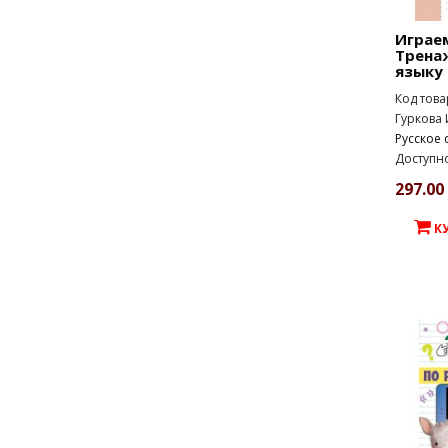
Играе
Трена
языку 
Код това
Гуркова 
Русское 
Доступно
297.00 
К