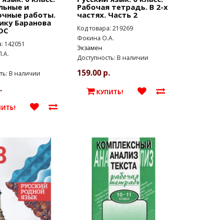
льные и
Рабочая тетрадь. В 2-х
очные работы.
частях. Часть 2
ику Баранова
Код товара: 219269
ОС
Фокина О.А.
а: 142051
Экзамен
.А.
Доступность: В наличии
159.00 р.
ть: В наличии
.
КУПИТЬ!
ПИТЬ!