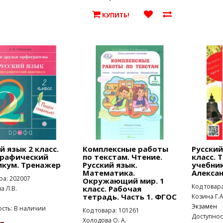
КУПИТЬ!
й язык 2 класс.
Комплексные работы
Русский
рафический
по текстам. Чтение.
класс. 
икум. Тренажер
Русский язык.
учебник
Математика.
Алексан
ра: 202007
Окружающий мир. 1
Код товар
класс. Рабочая
а Л.В.
тетрадь. Часть 1. ФГОС
Козина Г.А
Экзамен
сть: В наличии
Код товара: 101261
Доступнос
Холодова О. А.