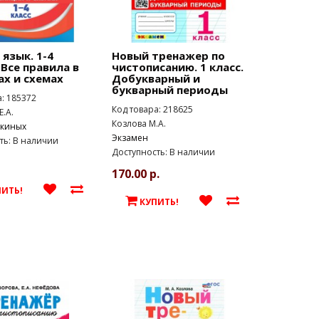
 язык. 1-4
Новый тренажер по
 Все правила в
чистописанию. 1 класс.
х и схемах
Добукварный и
букварный периоды
а: 185372
Код товара: 218625
Е.А.
Козлова М.А.
ькиных
Экзамен
ть: В наличии
Доступность: В наличии
170.00 р.
ПИТЬ!
КУПИТЬ!