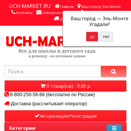
UCH-MARKET.RU
Главная
Ваш город: Эль-Монте
Контакты
Электронная почта
Личный кабинет
Ваш город —
Эль-Монте
Доставка
Угадали?
0 товар(ов) - 0.00 р.
8-800-250-58-66 (бесплатно по России)
Доставка (рассчитывает оператор)
Авторизация/Регистрация
Категории