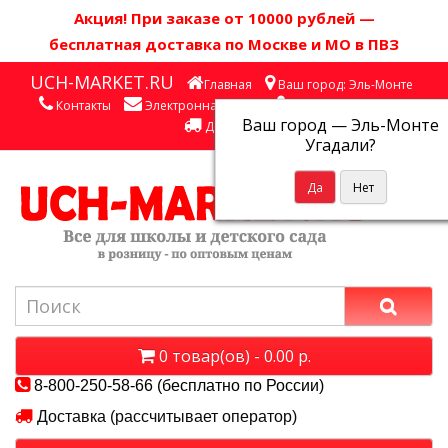
Акция! П
ри заказе от 10000 рублей
—
бесплатная доставка по Москве и МО в ПВЗ
UCH-MARKET.RU
Главная
Ваш город: Эль-Монте
Контакты
Электронная почта
Личный кабинет
Ваш город —
Эль-Монте
Доставка
Угадали?
0 товар(ов) - 0.00 р.
8-800-250-58-66 (бесплатно по России)
Доставка (рассчитывает оператор)