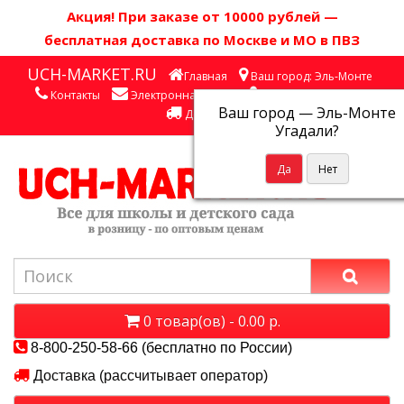
Акция! П
ри заказе от 10000 рублей
—
бесплатная доставка по Москве и МО в ПВЗ
UCH-MARKET.RU
Главная
Ваш город: Эль-Монте
Контакты
Электронная почта
Личный кабинет
Ваш город —
Эль-Монте
Доставка
Угадали?
0 товар(ов) - 0.00 р.
8-800-250-58-66 (бесплатно по России)
Доставка (рассчитывает оператор)