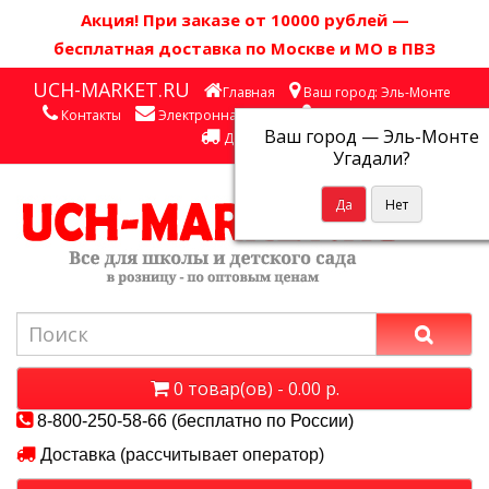
Акция! П
ри заказе от 10000 рублей
—
бесплатная доставка по Москве и МО в ПВЗ
UCH-MARKET.RU
Главная
Ваш город: Эль-Монте
Контакты
Электронная почта
Личный кабинет
Ваш город —
Эль-Монте
Доставка
Угадали?
0 товар(ов) - 0.00 р.
8-800-250-58-66 (бесплатно по России)
Доставка (рассчитывает оператор)