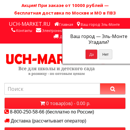
Акция! П
ри заказе от 10000 рублей
—
бесплатная доставка по Москве и МО в ПВЗ
UCH-MARKET.RU
Главная
Ваш город: Эль-Монте
Контакты
Электронная почта
Личный кабинет
Ваш город —
Эль-Монте
Доставка
Угадали?
0 товар(ов) - 0.00 р.
8-800-250-58-66 (бесплатно по России)
Доставка (рассчитывает оператор)