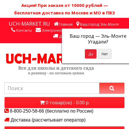
Акция! П
ри заказе от 10000 рублей
—
бесплатная доставка по Москве и МО в ПВЗ
UCH-MARKET.RU
Главная
Ваш город: Эль-Монте
Контакты
Электронная почта
Личный кабинет
Ваш город —
Эль-Монте
Доставка
Угадали?
0 товар(ов) - 0.00 р.
8-800-250-58-66 (бесплатно по России)
Доставка (рассчитывает оператор)