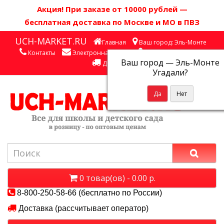
Акция! П
ри заказе от 10000 рублей
—
бесплатная доставка по Москве и МО в ПВЗ
UCH-MARKET.RU
Главная
Ваш город: Эль-Монте
Контакты
Электронная почта
Личный кабинет
Ваш город —
Эль-Монте
Доставка
Угадали?
0 товар(ов) - 0.00 р.
8-800-250-58-66 (бесплатно по России)
Доставка (рассчитывает оператор)