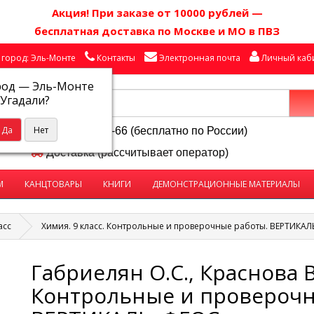
Акция! П
ри заказе от 10000 рублей
—
бесплатная доставка по Москве и МО в ПВЗ
город: Эль-Монте
Контакты
Электронная почта
Личный каб
род —
Эль-Монте
Угадали?
8-800-250-58-66 (бесплатно по России)
Доставка (рассчитывает оператор)
М
КАНЦТОВАРЫ
КНИГИ
ДЕМОНСТРАЦИОННЫЕ МАТЕРИАЛЫ
асс
Химия. 9 класс. Контрольные и проверочные работы. ВЕРТИКАЛ
Габриелян О.С., Краснова В.
Контрольные и проверочн