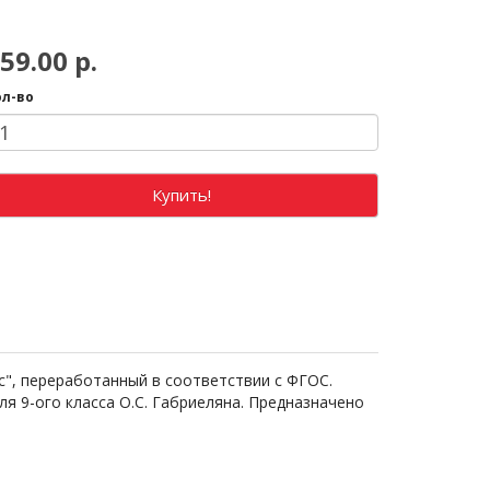
59.00 р.
ол-во
Купить!
с", переработанный в соответствии с ФГОС.
я 9-ого класса О.С. Габриеляна. Предназначено