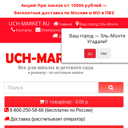
Акция! П
ри заказе от 10000 рублей
—
бесплатная доставка по Москве и МО в ПВЗ
UCH-MARKET.RU
Главная
Ваш город: Эль-Монте
Контакты
Электронная почта
Личный кабинет
Ваш город —
Эль-Монте
Доставка
Угадали?
0 товар(ов) - 0.00 р.
8-800-250-58-66 (бесплатно по России)
Доставка (рассчитывает оператор)