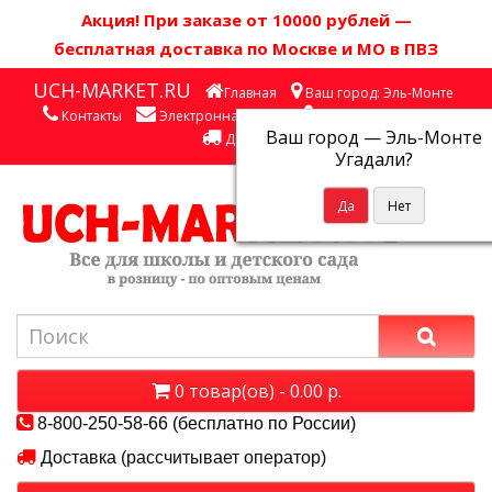
Акция! П
ри заказе от 10000 рублей
—
бесплатная доставка по Москве и МО в ПВЗ
UCH-MARKET.RU
Главная
Ваш город: Эль-Монте
Контакты
Электронная почта
Личный кабинет
Ваш город —
Эль-Монте
Доставка
Угадали?
0 товар(ов) - 0.00 р.
8-800-250-58-66 (бесплатно по России)
Доставка (рассчитывает оператор)