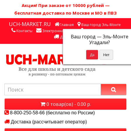
Акция! П
ри заказе от 10000 рублей
—
бесплатная доставка по Москве и МО в ПВЗ
UCH-MARKET.RU
Главная
Ваш город: Эль-Монте
Контакты
Электронная почта
Личный кабинет
Ваш город —
Эль-Монте
Доставка
Угадали?
0 товар(ов) - 0.00 р.
8-800-250-58-66 (бесплатно по России)
Доставка (рассчитывает оператор)