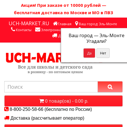
Акция! П
ри заказе от 10000 рублей
—
бесплатная доставка по Москве и МО в ПВЗ
UCH-MARKET.RU
Главная
Ваш город: Эль-Монте
Контакты
Электронная почта
Личный кабинет
Ваш город —
Эль-Монте
Доставка
Угадали?
0 товар(ов) - 0.00 р.
8-800-250-58-66 (бесплатно по России)
Доставка (рассчитывает оператор)