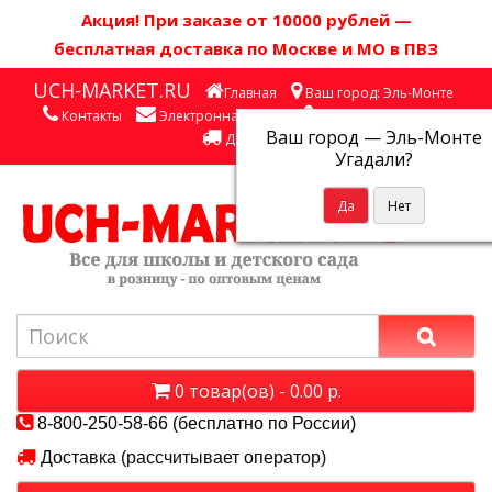
Акция! П
ри заказе от 10000 рублей
—
бесплатная доставка по Москве и МО в ПВЗ
UCH-MARKET.RU
Главная
Ваш город: Эль-Монте
Контакты
Электронная почта
Личный кабинет
Ваш город —
Эль-Монте
Доставка
Угадали?
0 товар(ов) - 0.00 р.
8-800-250-58-66 (бесплатно по России)
Доставка (рассчитывает оператор)