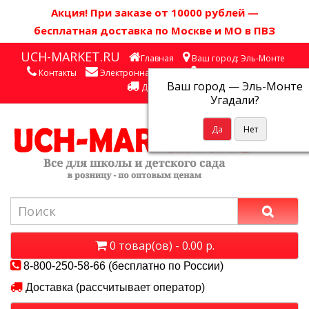
Акция! П
ри заказе от 10000 рублей
—
бесплатная доставка по Москве и МО в ПВЗ
UCH-MARKET.RU
Главная
Ваш город: Эль-Монте
Контакты
Электронная почта
Личный кабинет
Ваш город —
Эль-Монте
Доставка
Угадали?
0 товар(ов) - 0.00 р.
8-800-250-58-66 (бесплатно по России)
Доставка (рассчитывает оператор)