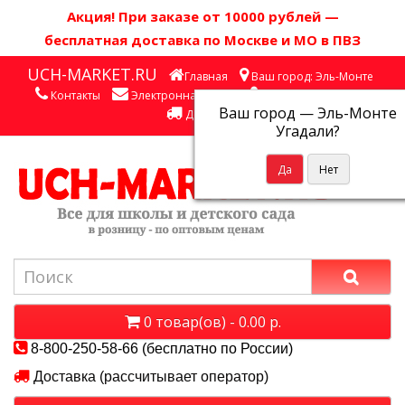
Акция! П
ри заказе от 10000 рублей
—
бесплатная доставка по Москве и МО в ПВЗ
UCH-MARKET.RU
Главная
Ваш город: Эль-Монте
Контакты
Электронная почта
Личный кабинет
Ваш город —
Эль-Монте
Доставка
Угадали?
0 товар(ов) - 0.00 р.
8-800-250-58-66 (бесплатно по России)
Доставка (рассчитывает оператор)