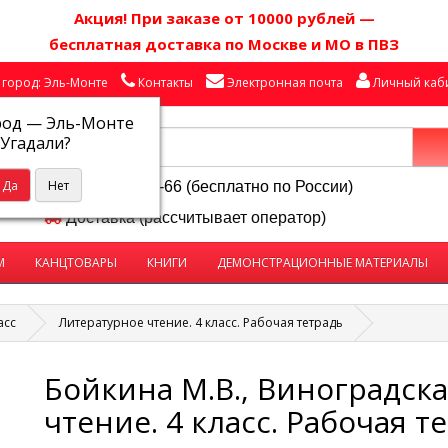
Акция! П
ри заказе от 10000 рублей
—
бесплатная доставка по Москве и МО в ПВЗ
город: Эль-Монте
Контакты
Электронная почта
Личный каб
род —
Эль-Монте
Угадали?
8-800-250-58-66 (бесплатно по России)
Доставка (рассчитывает оператор)
М
КАНЦТОВАРЫ
КНИГИ
ДЕМОНСТРАЦИОННЫЕ МАТЕРИАЛЫ
асс
Литературное чтение. 4 класс. Рабочая тетрадь
Бойкина М.В., Виноградска
чтение. 4 класс. Рабочая т