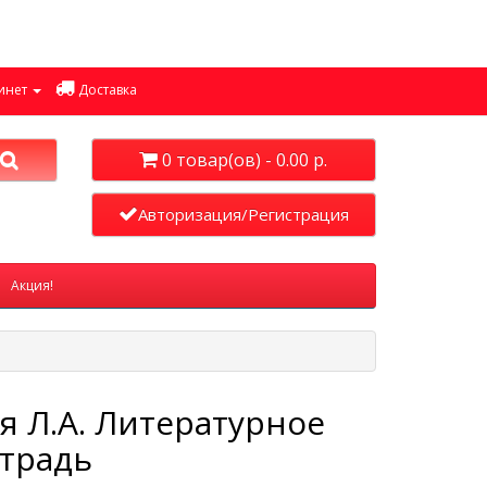
инет
Доставка
0 товар(ов) - 0.00 р.
Авторизация/Регистрация
Акция!
я Л.А. Литературное
етрадь