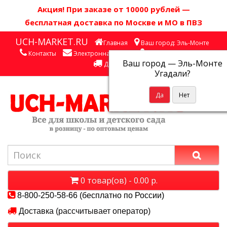
Акция! П
ри заказе от 10000 рублей
—
бесплатная доставка по Москве и МО в ПВЗ
UCH-MARKET.RU
Главная
Ваш город: Эль-Монте
Контакты
Электронная почта
Личный кабинет
Ваш город —
Эль-Монте
Доставка
Угадали?
0 товар(ов) - 0.00 р.
8-800-250-58-66 (бесплатно по России)
Доставка (рассчитывает оператор)