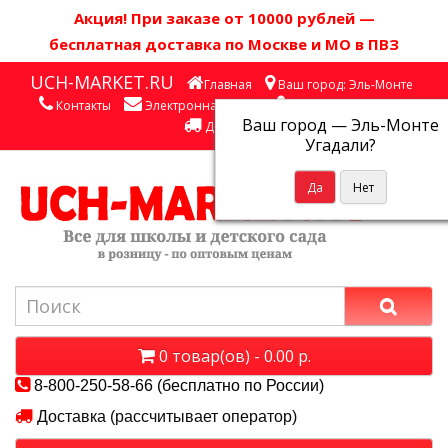
Акция! П
ри заказе от 10000 рублей
—
бесплатная доставка по Москве и МО в ПВЗ
UCH-MARKET.RU
Главная
Ваш город: Эль-Монте
Контакты
Электронная почта
Личный кабинет
Ваш город —
Эль-Монте
Доставка
Угадали?
0 товар(ов) - 0.00 р.
8-800-250-58-66 (бесплатно по России)
Доставка (рассчитывает оператор)