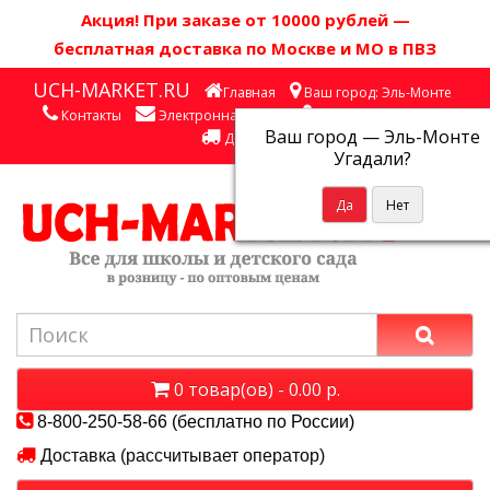
Акция! П
ри заказе от 10000 рублей
—
бесплатная доставка по Москве и МО в ПВЗ
UCH-MARKET.RU
Главная
Ваш город: Эль-Монте
Контакты
Электронная почта
Личный кабинет
Ваш город —
Эль-Монте
Доставка
Угадали?
0 товар(ов) - 0.00 р.
8-800-250-58-66 (бесплатно по России)
Доставка (рассчитывает оператор)