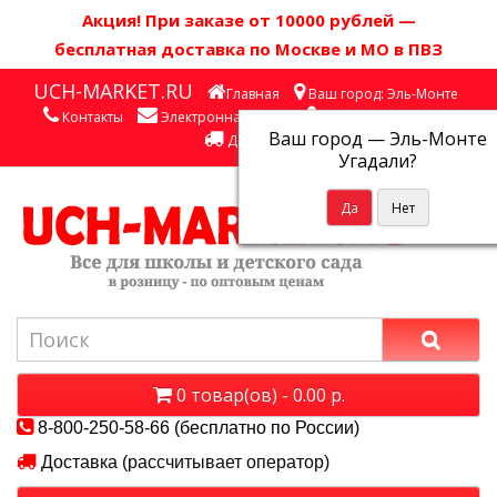
Акция! П
ри заказе от 10000 рублей
—
бесплатная доставка по Москве и МО в ПВЗ
UCH-MARKET.RU
Главная
Ваш город: Эль-Монте
Контакты
Электронная почта
Личный кабинет
Ваш город —
Эль-Монте
Доставка
Угадали?
0 товар(ов) - 0.00 р.
8-800-250-58-66 (бесплатно по России)
Доставка (рассчитывает оператор)