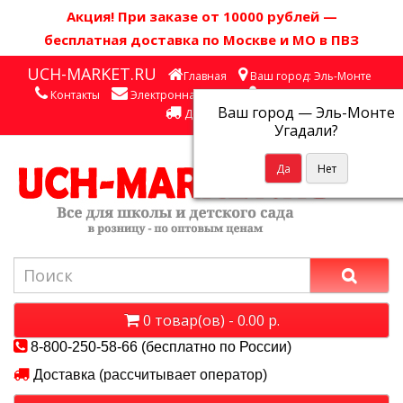
Акция! П
ри заказе от 10000 рублей
—
бесплатная доставка по Москве и МО в ПВЗ
UCH-MARKET.RU
Главная
Ваш город: Эль-Монте
Контакты
Электронная почта
Личный кабинет
Ваш город —
Эль-Монте
Доставка
Угадали?
0 товар(ов) - 0.00 р.
8-800-250-58-66 (бесплатно по России)
Доставка (рассчитывает оператор)