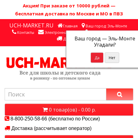
Акция! П
ри заказе от 10000 рублей
—
бесплатная доставка по Москве и МО в ПВЗ
UCH-MARKET.RU
Главная
Ваш город: Эль-Монте
Контакты
Электронная почта
Личный кабинет
Ваш город —
Эль-Монте
Доставка
Угадали?
0 товар(ов) - 0.00 р.
8-800-250-58-66 (бесплатно по России)
Доставка (рассчитывает оператор)