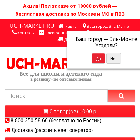
Акция! П
ри заказе от 10000 рублей
—
бесплатная доставка по Москве и МО в ПВЗ
UCH-MARKET.RU
Главная
Ваш город: Эль-Монте
Контакты
Электронная почта
Личный кабинет
Ваш город —
Эль-Монте
Доставка
Угадали?
0 товар(ов) - 0.00 р.
8-800-250-58-66 (бесплатно по России)
Доставка (рассчитывает оператор)