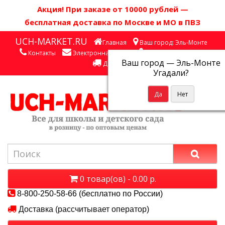
Акция! П
ри заказе от 10000 рублей
—
бесплатная доставка по Москве и МО в ПВЗ
UCH-MARKET.RU
Главная
Ваш город: Эль-Монте
Контакты
Электронная почта
Личный кабинет
Ваш город —
Эль-Монте
Доставка
Угадали?
0 товар(ов) - 0.00 р.
8-800-250-58-66 (бесплатно по России)
Доставка (рассчитывает оператор)