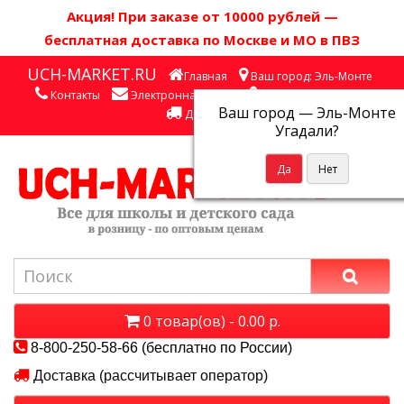
Акция! П
ри заказе от 10000 рублей
—
бесплатная доставка по Москве и МО в ПВЗ
UCH-MARKET.RU
Главная
Ваш город: Эль-Монте
Контакты
Электронная почта
Личный кабинет
Ваш город —
Эль-Монте
Доставка
Угадали?
0 товар(ов) - 0.00 р.
8-800-250-58-66 (бесплатно по России)
Доставка (рассчитывает оператор)