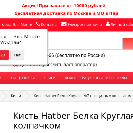
Акция! П
ри заказе от 10000 рублей
—
бесплатная доставка по Москве и МО в ПВЗ
город: Эль-Монте
Контакты
Электронная почта
Личный каб
род —
Эль-Монте
Угадали?
8-800-250-58-66 (бесплатно по России)
Доставка (рассчитывает оператор)
М
КАНЦТОВАРЫ
КНИГИ
ДЕМОНСТРАЦИОННЫЕ МАТЕРИАЛЫ
Кисти
Кисть Hatber Белка Круглая №7 с защитным колпачком
Кисть Hatber Белка Кругл
колпачком