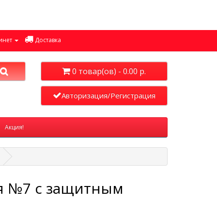
инет
Доставка
0 товар(ов) - 0.00 р.
Авторизация/Регистрация
Акция!
ая №7 с защитным