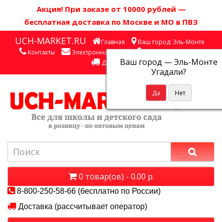
Акция! П
ри заказе от 10000 рублей
—
бесплатная доставка по Москве и МО в ПВЗ
UCH-MARKET.RU
Главная
Ваш город: Эль-Монте
Контакты
Электронная почта
Личный кабинет
Ваш город —
Эль-Монте
Доставка
Угадали?
0 товар(ов) - 0.00 р.
8-800-250-58-66 (бесплатно по России)
Доставка (рассчитывает оператор)