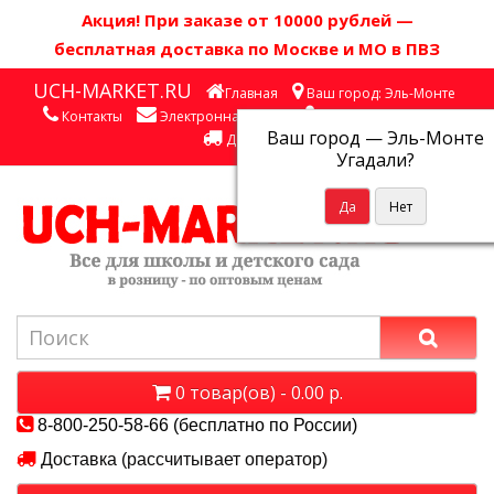
Акция! П
ри заказе от 10000 рублей
—
бесплатная доставка по Москве и МО в ПВЗ
UCH-MARKET.RU
Главная
Ваш город: Эль-Монте
Контакты
Электронная почта
Личный кабинет
Ваш город —
Эль-Монте
Доставка
Угадали?
0 товар(ов) - 0.00 р.
8-800-250-58-66 (бесплатно по России)
Доставка (рассчитывает оператор)