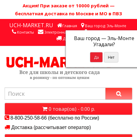
Акция! П
ри заказе от 10000 рублей
—
бесплатная доставка по Москве и МО в ПВЗ
UCH-MARKET.RU
Главная
Ваш город: Эль-Монте
Контакты
Электронная почта
Личный кабинет
Ваш город —
Эль-Монте
Доставка
Угадали?
0 товар(ов) - 0.00 р.
8-800-250-58-66 (бесплатно по России)
Доставка (рассчитывает оператор)