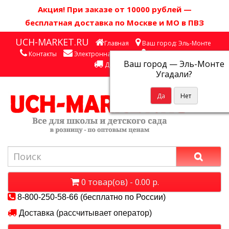
Акция! П
ри заказе от 10000 рублей
—
бесплатная доставка по Москве и МО в ПВЗ
UCH-MARKET.RU
Главная
Ваш город: Эль-Монте
Контакты
Электронная почта
Личный кабинет
Ваш город —
Эль-Монте
Доставка
Угадали?
0 товар(ов) - 0.00 р.
8-800-250-58-66 (бесплатно по России)
Доставка (рассчитывает оператор)