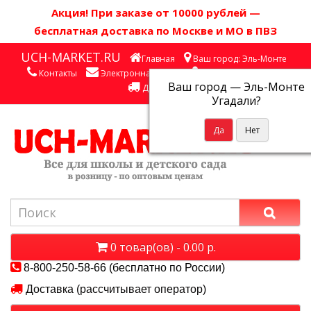
Акция! П
ри заказе от 10000 рублей
—
бесплатная доставка по Москве и МО в ПВЗ
UCH-MARKET.RU
Главная
Ваш город: Эль-Монте
Контакты
Электронная почта
Личный кабинет
Ваш город —
Эль-Монте
Доставка
Угадали?
0 товар(ов) - 0.00 р.
8-800-250-58-66 (бесплатно по России)
Доставка (рассчитывает оператор)