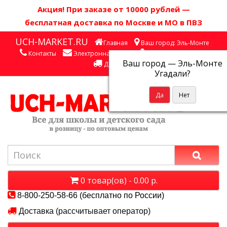
Акция! П
ри заказе от 10000 рублей
—
бесплатная доставка по Москве и МО в ПВЗ
UCH-MARKET.RU
Главная
Ваш город: Эль-Монте
Контакты
Электронная почта
Личный кабинет
Ваш город —
Эль-Монте
Доставка
Угадали?
0 товар(ов) - 0.00 р.
8-800-250-58-66 (бесплатно по России)
Доставка (рассчитывает оператор)