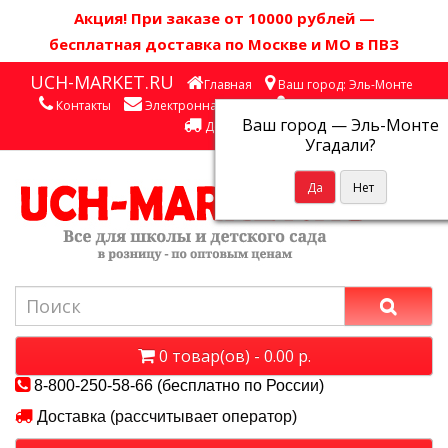
Акция! П
ри заказе от 10000 рублей
—
бесплатная доставка по Москве и МО в ПВЗ
UCH-MARKET.RU
Главная
Ваш город: Эль-Монте
Контакты
Электронная почта
Личный кабинет
Ваш город —
Эль-Монте
Доставка
Угадали?
0 товар(ов) - 0.00 р.
8-800-250-58-66 (бесплатно по России)
Доставка (рассчитывает оператор)