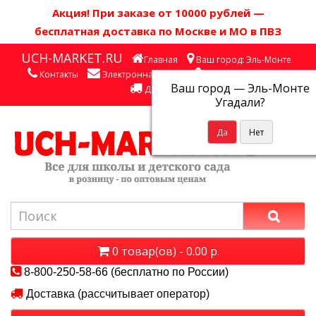
Акция! П
ри заказе от 10000 рублей
—
бесплатная доставка по Москве и МО в ПВЗ
UCH-MARKET.RU
Главная
Ваш город: Эль-Монте
Контакты
Электронная почта
Личный кабинет
Ваш город —
Эль-Монте
Доставка
Угадали?
0 товар(ов) - 0.00 р.
8-800-250-58-66 (бесплатно по России)
Доставка (рассчитывает оператор)